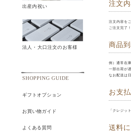
注文内
出産内祝い
注文内容を
ご注文完了
商品到
法人・大口注文のお客様
例）通常在庫
一部出荷が
なお配送は
SHOPPING GUIDE
お支払
ギフトオプション
「クレジット
お買い物ガイド
送料
よくある質問