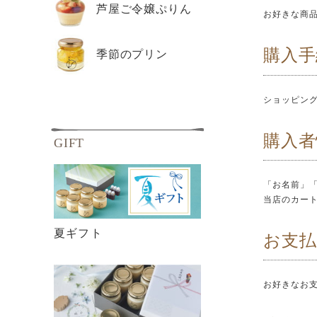
芦屋ご令嬢ぷりん
お好きな商
購入
季節のプリン
ショッピン
購入者
GIFT
「お名前」
当店のカート
夏ギフト
お支
お好きなお